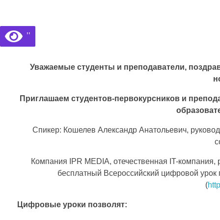
Библиотека КБГУ
Библиотека КБГУ
’’
В
Уважаемые студенты и преподаватели, поздравл
с
н
е
Приглашаем студентов-первокурсников и препод
образоват
р
Спикер: Кошелев Александр Анатольевич, руковод
о
с
с
Компания IPR MEDIA, отечественная IT-компания,
бесплатный Всероссийский цифровой урок
с
(
htt
и
Цифровые уроки позволят: