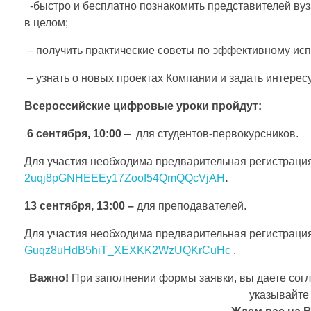
й
-быстро и бесплатно познакомить представителей ву
в целом;
с
– получить практические советы по эффективному ис
к
– узнать о новых проектах Компании и задать интерес
и
Всероссийские цифровые уроки пройдут:
й
6 сентября, 10:00
– для студентов-первокурсников.
ц
Для участия необходима предварительная регистраци
и
2uqj8pGNHEEEy17Zoof54QmQQcVjAH
.
ф
13 сентября, 13:00 –
для преподавателей.
р
Для участия необходима предварительная регистраци
Guqz8uHdB5hiT_XEXKK2WzUQKrCuHc
.
о
Важно!
При заполнении формы заявки, вы даете сог
в
указывайте 