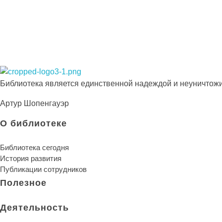
Иосиф Александрович Бродский
о
т
е
с
Библиотека КБГУ
Библиотека КБГУ
Библиотека является единственной надеждой и неуничтожи
Э
Артур Шопенгауэр
Б
О библиотеке
С
Библиотека сегодня
I
История развития
Публикации сотрудников
P
Полезное
R
Деятельность