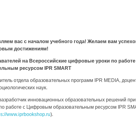
яем вас с началом учебного года! Желаем вам успехов
овым достижениям!
авателей на Всероссийские цифровые уроки по работ
ельным ресурсом IPR SMART
итель отдела образовательных программ IPR MEDIA, доцент
оциологических наук.
 разработчик инновационных образовательных решений при
 по работе с Цифровым образовательным ресурсом IPR S
ps://www.iprbookshop.ru
).