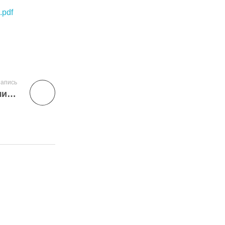
.pdf
апись
Консорциум сетевых электронных библиотек