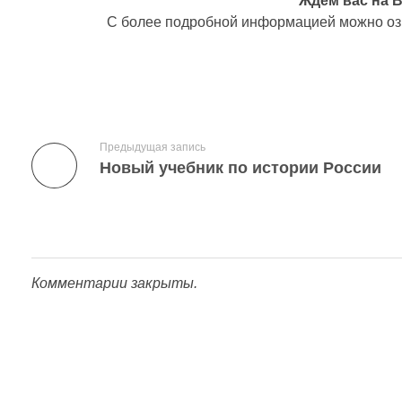
Ждем вас на 
о
С более подробной информацией можно оз
й
у
р
Предыдущая запись
о
Новый учебник по истории России
к
п
о
Комментарии закрыты.
р
Подпишитесь на наши новости прямо сейчас
а
Просто-напросто следует больше читать
б