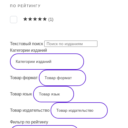
ПО РЕЙТИНГУ
Оценка
5
из 5
(1)
ПОИСК
Текстовый поиск
Категории изданий
Товар формат
Товар язык
Товар издательство
Фильтр по рейтингу