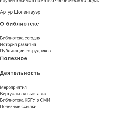
неуничтожимой памятью человеческого рода.
Артур Шопенгауэр
О библиотеке
Библиотека сегодня
История развития
Публикации сотрудников
Полезное
Деятельность
Мероприятия
Виртуальная выставка
Библиотека КБГУ в СМИ
Полезные ссылки
Библиотека КБГУ
Библиотека КБГУ
Библиотека является единственной надеждой и
неуничтожимой памятью человеческого рода.