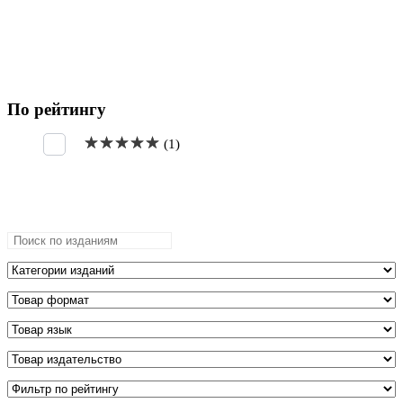
По рейтингу
Оценка
5
из 5
(1)
Поиск