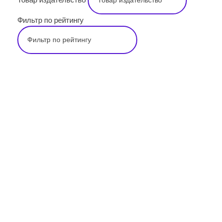
Фильтр по рейтингу
Подпишитесь на наши новости прямо
сейчас, чтобы получать советы на каждый
день
Просто-напросто следует больше читать
Иосиф Александрович Бродский