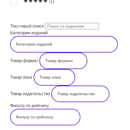
Оценка
5
из 5
(1)
ПОИСК
Текстовый поиск
Категории изданий
Товар формат
Товар язык
Товар издательство
Фильтр по рейтингу