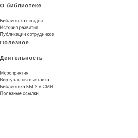
О библиотеке
Библиотека сегодня
История развития
Публикации сотрудников
Полезное
Деятельность
Мероприятия
Виртуальная выставка
Библиотека КБГУ в СМИ
Полезные ссылки
Библиотека КБГУ
Библиотека КБГУ
Библиотека является единственной надеждой и
неуничтожимой памятью человеческого рода.
Артур Шопенгауэр