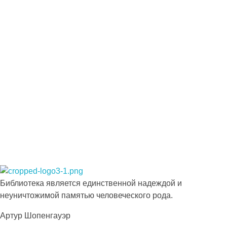
Подпишитесь на наши новости прямо
сейчас, чтобы получать советы на каждый
день
Просто-напросто следует больше читать
Иосиф Александрович Бродский
Библиотека КБГУ
Библиотека КБГУ
Библиотека является единственной надеждой и
неуничтожимой памятью человеческого рода.
Артур Шопенгауэр