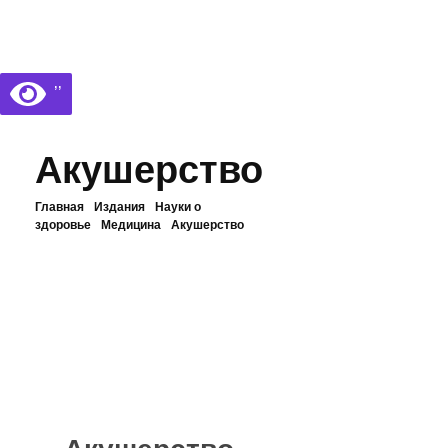
Библиотека КБГУ
Библиотека КБГУ
’’
Акушерство
Главная
Издания
Науки о
здоровье
Медицина
Акушерство