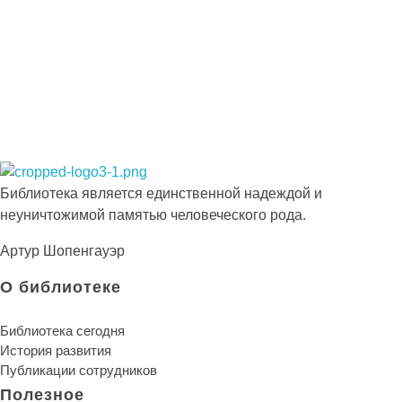
Просто-напросто следует больше читать
Иосиф Александрович Бродский
Библиотека КБГУ
Библиотека КБГУ
Библиотека является единственной надеждой и
неуничтожимой памятью человеческого рода.
Артур Шопенгауэр
О библиотеке
Библиотека сегодня
История развития
Публикации сотрудников
Полезное