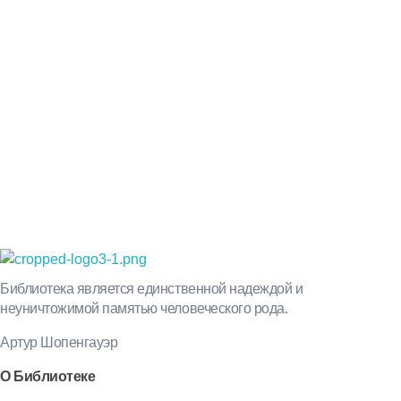
советы на каждый
день
Просто-напросто следует больше читать
Иосиф Александрович Бродский
Библиотека КБГУ
Библиотека КБГУ
Библиотека является единственной надеждой и
неуничтожимой памятью человеческого рода.
Артур Шопенгауэр
О Библиотеке