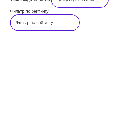
Фильтр по рейтингу
Подпишитесь на наши новости прямо
сейчас, чтобы получать советы на каждый
день
Просто-напросто следует больше читать
Иосиф Александрович Бродский