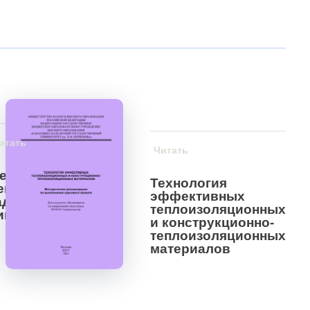
итать
Читать
етоды
Технология
ешения
эффективных
адач по
теплоизоляционных
имии
и конструкционно-
теплоизоляционных
материалов