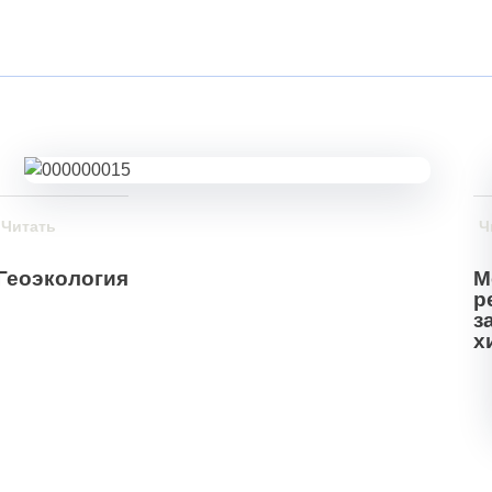
Читать
Ч
Геоэкология
М
р
з
х