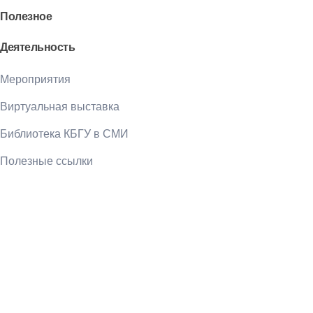
Полезное
Деятельность
Мероприятия
Виртуальная выставка
Библиотека КБГУ в СМИ
Полезные ссылки
Библиотека КБГУ
Библиотека КБГУ
Библиотека является единственной надеждой и
неуничтожимой памятью человеческого рода.
Артур Шопенгауэр