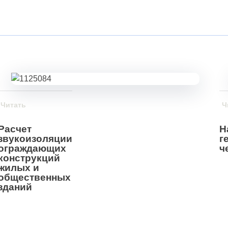
Читать
Ч
Расчет
Н
звукоизоляции
г
ограждающих
ч
конструкций
жилых и
общественных
зданий