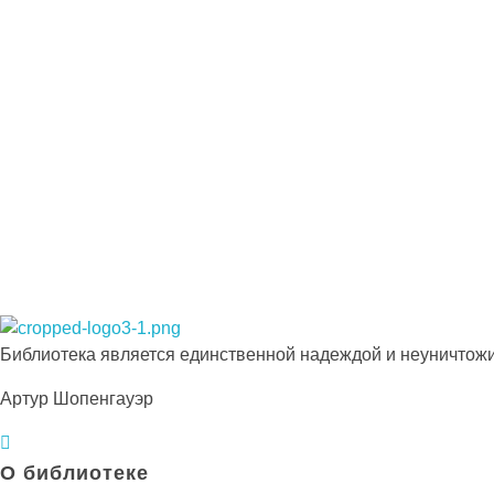
Подпишитесь на наши новости прямо сейчас
Просто-напросто следует больше читать
Иосиф Александрович Бродский
Библиотека КБГУ
Библиотека КБГУ
Библиотека является единственной надеждой и неуничтожи
Артур Шопенгауэр
О библиотеке