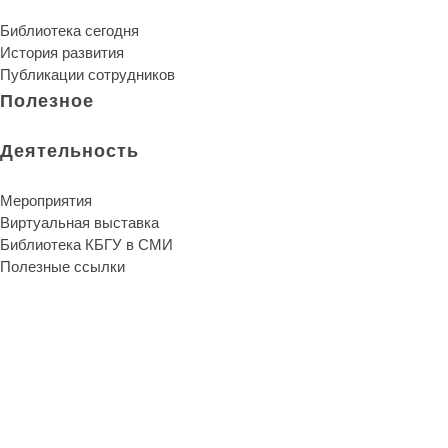
Библиотека сегодня
История развития
Публикации сотрудников
Полезное
Деятельность
Мероприятия
Виртуальная выставка
Библиотека КБГУ в СМИ
Полезные ссылки
Библиотека КБГУ
Библиотека КБГУ
Библиотека является единственной надеждой и неуничтожи
Артур Шопенгауэр
О библиотеке
Библиотека сегодня