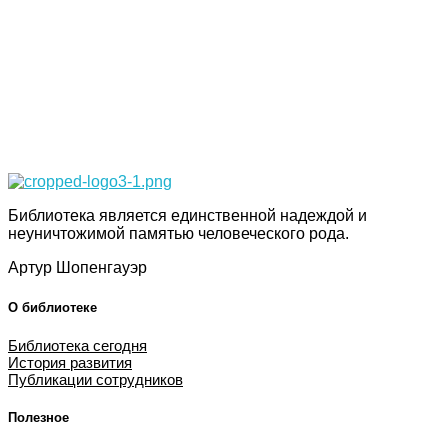
Просто-напросто следует больше читать
Иосиф Александрович Бродский
Библиотека КБГУ
Библиотека КБГУ
Библиотека является единственной надеждой и
неуничтожимой памятью человеческого рода.
Артур Шопенгауэр
О библиотеке
Библиотека сегодня
История развития
Публикации сотрудников
Полезное