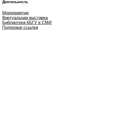
Деятельность
Мероприятия
Виртуальная выставка
Библиотека КБГУ в СМИ
Полезные ссылки
Библиотека КБГУ
Библиотека КБГУ
Библиотека является единственной надеждой и
неуничтожимой памятью человеческого рода.
Артур Шопенгауэр
О библиотеке
Библиотека сегодня
История развития
Публикации сотрудников
Отзывы читателей
Полезное
Деятельность
Мероприятия