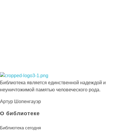
день
Просто-напросто следует больше читать
Иосиф Александрович Бродский
Библиотека КБГУ
Библиотека КБГУ
Библиотека является единственной надеждой и
неуничтожимой памятью человеческого рода.
Артур Шопенгауэр
О библиотеке
Библиотека сегодня