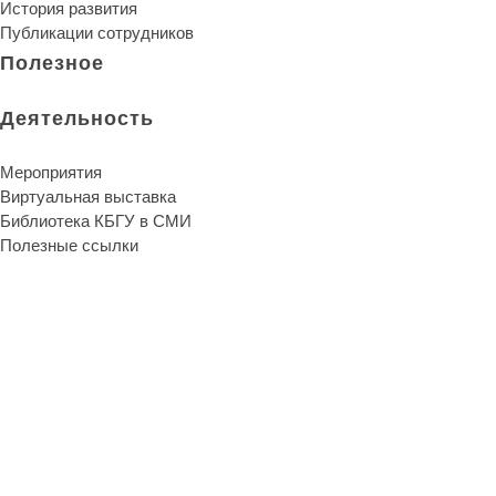
История развития
Публикации сотрудников
Полезное
Деятельность
Мероприятия
Виртуальная выставка
Библиотека КБГУ в СМИ
Полезные ссылки
Библиотека КБГУ
Библиотека КБГУ
Библиотека является единственной надеждой и
неуничтожимой памятью человеческого рода.
Артур Шопенгауэр
О библиотеке
Библиотека сегодня
История развития