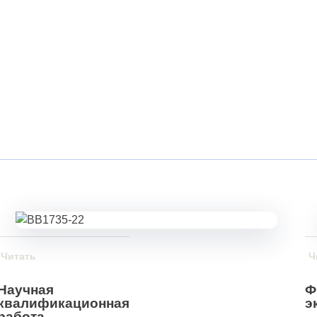
Читать
Ч
Научная
Ф
квалификационная
э
работа