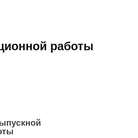
ционной работы
выпускной
оты