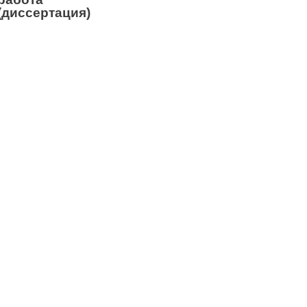
(диссертация)
и
,
ты