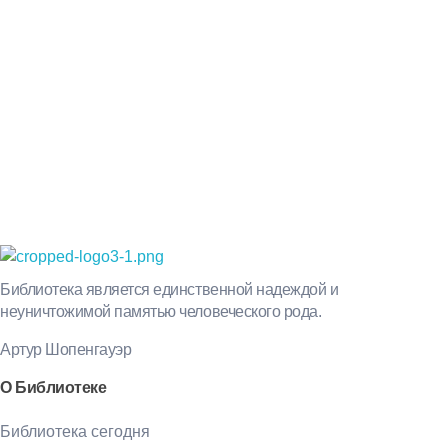
Просто-напросто следует больше читать
Иосиф Александрович Бродский
Библиотека КБГУ
Библиотека КБГУ
Библиотека является единственной надеждой и
неуничтожимой памятью человеческого рода.
Артур Шопенгауэр
О Библиотеке
Библиотека сегодня