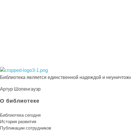
Подпишитесь на наши новости прямо сейчас
Просто-напросто следует больше читать
Иосиф Александрович Бродский
Библиотека КБГУ
Библиотека КБГУ
Библиотека является единственной надеждой и неуничтожи
Артур Шопенгауэр
О библиотеке
Библиотека сегодня
История развития
Публикации сотрудников