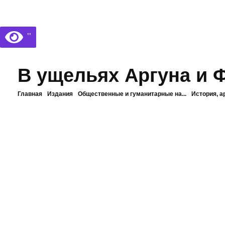
Библиотека КБГУ
Библиотека КБГУ
’’
В ущельях Аргуна и 
Главная
Издания
Общественные и гуманитарные на...
История, а