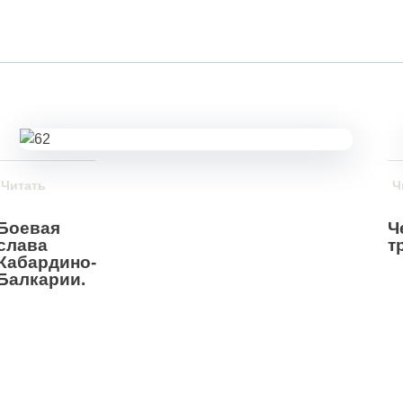
Читать
Ч
Боевая
Ч
слава
т
Кабардино-
Балкарии.