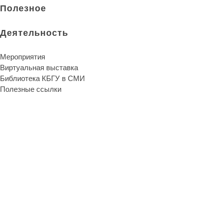
Полезное
Деятельность
Мероприятия
Виртуальная выставка
Библиотека КБГУ в СМИ
Полезные ссылки
Библиотека КБГУ
Библиотека КБГУ
Библиотека является единственной надеждой и неуничтожи
Артур Шопенгауэр
О библиотеке
Библиотека сегодня
История развития
Публикации сотрудников
Отзывы читателей