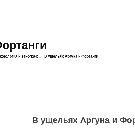
Фортанги
рхеология и этнограф...
В ущельях Аргуна и Фортанги
В ущельях Аргуна и Фо