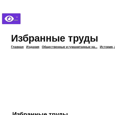
Библиотека КБГУ
Библиотека КБГУ
’’
Избранные труды
Главная
Издания
Общественные и гуманитарные на...
История, 
Избранные труды