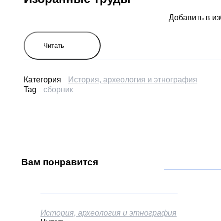
Добавить в и
Читать
Категория
История, археология и этнография
Tag
сборник
Вам
понравится
История, археология и этнография