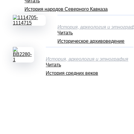
Читать
История народов Северного Кавказа
История, археология и этногра
Читать
Историческое архивоведение
История, археология и этнография
Читать
История средних веков
Подпишитесь на наши новости прямо сейчас, чтобы получать сов
Просто-напросто следует больше читать
Иосиф Александрович Бродский