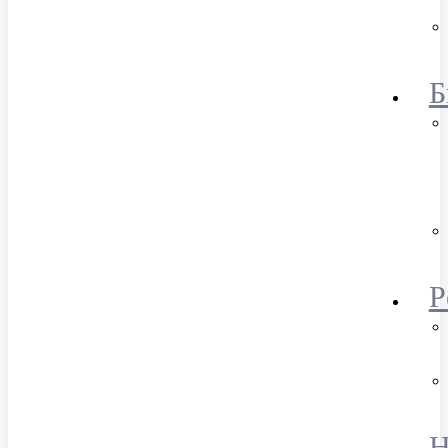
Б
Р
Н