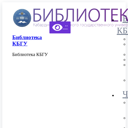
Б
’’
КБ
Библиотека
КБГУ
Библиотека КБГУ
Ч