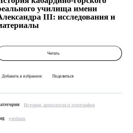
История кабардино-горского
реального училища имени
Александра III: исследования и
материалы
Читать
Поделиться
Добавить в избранное
атегория
История, археология и этнография
ag
учебник