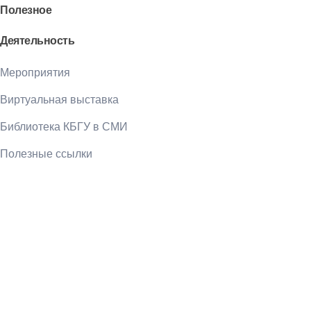
Полезное
Деятельность
Мероприятия
Виртуальная выставка
Библиотека КБГУ в СМИ
Полезные ссылки
Библиотека КБГУ
Библиотека КБГУ
Библиотека является единственной надеждой
и неуничтожимой памятью человеческого
рода.