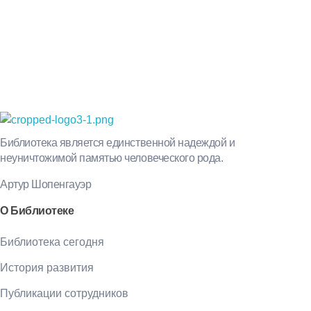
Просто-напросто следует больше читать
Иосиф Александрович Бродский
Библиотека КБГУ
Библиотека КБГУ
Библиотека является единственной надеждой и
неуничтожимой памятью человеческого рода.
Артур Шопенгауэр
О Библиотеке
Библиотека сегодня
История развития
Публикации сотрудников