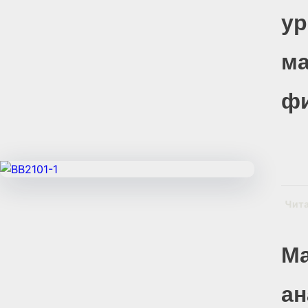
ур
ма
фи
Чит
Ма
ан