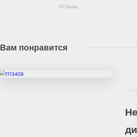
Отзывы
Вам
понравится
Чит
Н
д