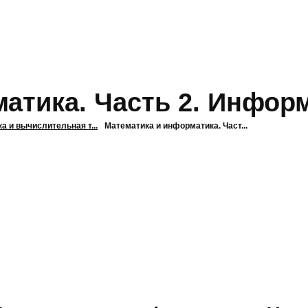
атика. Часть 2. Инфор
 и вычислительная т...
Математика и информатика. Част...