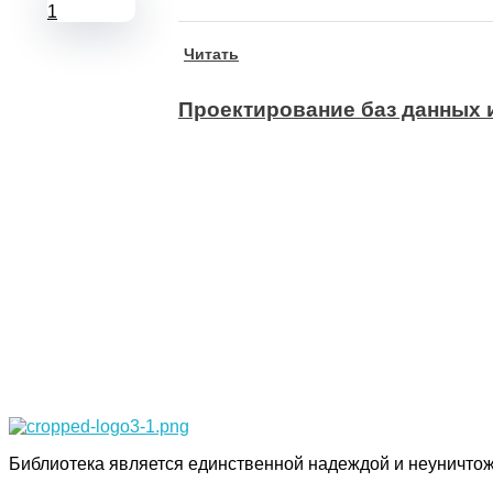
Читать
Проектирование баз данных
Подпишитесь на наши новости прямо сейчас, чтобы получать сов
Просто-напросто следует больше читать
Иосиф Александрович Бродский
Библиотека КБГУ
Библиотека КБГУ
Библиотека является единственной надеждой и неуничтож