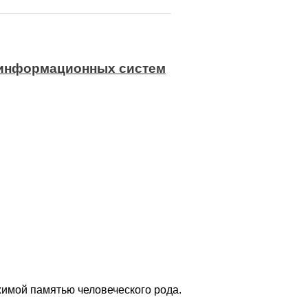
 информационных систем
еты на каждый день
имой памятью человеческого рода.