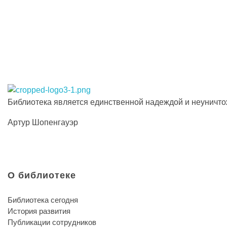
Иосиф Александрович Бродский
Библиотека КБГУ
Библиотека КБГУ
Библиотека является единственной надеждой и неуничто
Артур Шопенгауэр
О библиотеке
Библиотека сегодня
История развития
Публикации сотрудников