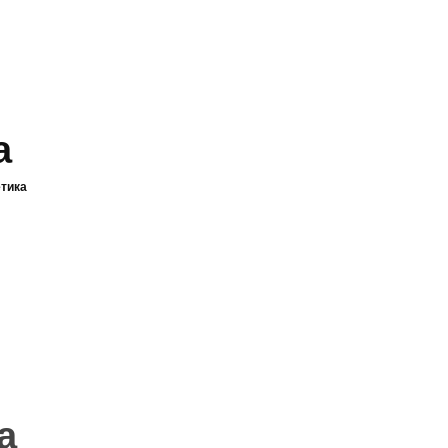
а
тика
а