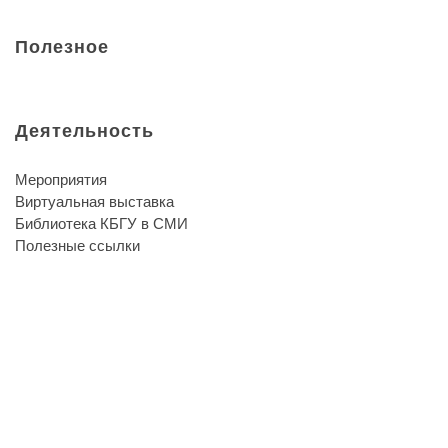
Полезное
Деятельность
Мероприятия
Виртуальная выставка
Библиотека КБГУ в СМИ
Полезные ссылки
Библиотека КБГУ
Библиотека КБГУ
Библиотека является единственной надеждой и неуничтожи
Артур Шопенгауэр
О библиотеке
Библиотека сегодня