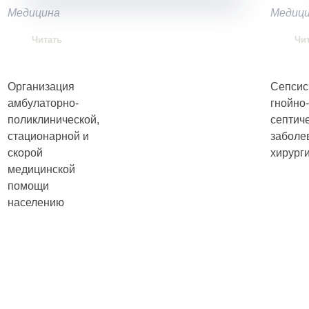
Медицина
Медиц
Читать
Чи
Организация
Сепсис
амбулаторно-
гнойно-
поликлинической,
септич
стационарной и
заболе
скорой
хирург
медицинской
помощи
населению
, чтобы получать советы на каждый день