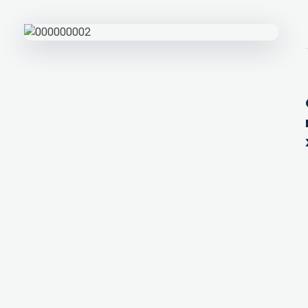
Подпишитесь на наши новости прямо сейчас,
чтобы получать советы на каждый день
Просто-напросто следует больше читать