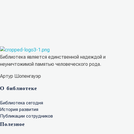
Иосиф Александрович Бродский
Библиотека КБГУ
Библиотека КБГУ
Библиотека является единственной надеждой и
неуничтожимой памятью человеческого рода.
Артур Шопенгауэр
О библиотеке
Библиотека сегодня
История развития
Публикации сотрудников
Полезное