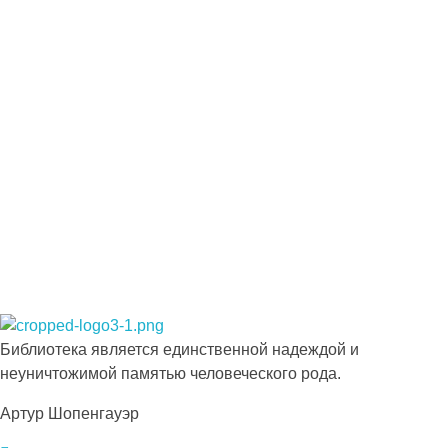
Подпишитесь на наши новости прямо
сейчас, чтобы получать советы на каждый
день
Просто-напросто следует больше читать
Иосиф Александрович Бродский
Библиотека КБГУ
Библиотека КБГУ
Библиотека является единственной надеждой и
неуничтожимой памятью человеческого рода.
Артур Шопенгауэр