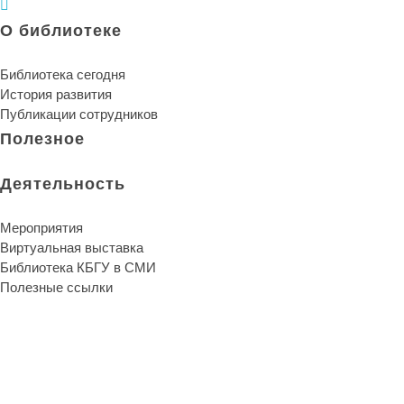
О библиотеке
Библиотека сегодня
История развития
Публикации сотрудников
Полезное
Деятельность
Мероприятия
Виртуальная выставка
Библиотека КБГУ в СМИ
Полезные ссылки
Библиотека КБГУ
Библиотека КБГУ
Библиотека является единственной надеждой и
неуничтожимой памятью человеческого рода.
Артур Шопенгауэр