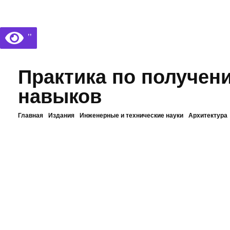
Библиотека КБГУ
Библиотека КБГУ
’’
Практика по получе
навыков
Главная
Издания
Инженерные и технические науки
Архитектура