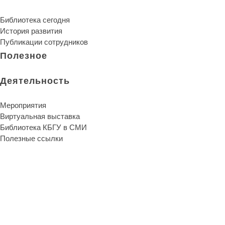
Библиотека сегодня
История развития
Публикации сотрудников
Полезное
Деятельность
Мероприятия
Виртуальная выставка
Библиотека КБГУ в СМИ
Полезные ссылки
Библиотека КБГУ
Библиотека КБГУ
Библиотека является единственной надеждой и неуничтожи
Артур Шопенгауэр
О библиотеке