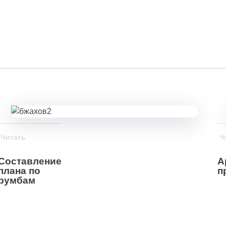
Читать
Ч
Составление
А
плана по
п
румбам