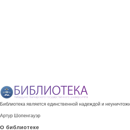
Подпишитесь на наши новости прямо сейчас
Просто-напросто следует больше читать
Иосиф Александрович Бродский
Библиотека КБГУ
Библиотека КБГУ
Библиотека является единственной надеждой и неуничтожи
Артур Шопенгауэр
О библиотеке