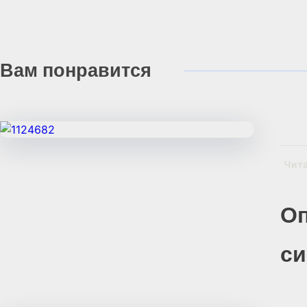
Вам
понравится
Чит
О
с