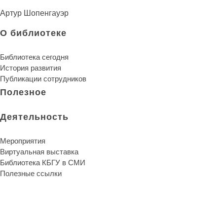
Артур Шопенгауэр
О библиотеке
Библиотека сегодня
История развития
Публикации сотрудников
Полезное
Деятельность
Мероприятия
Виртуальная выставка
Библиотека КБГУ в СМИ
Полезные ссылки
Библиотека КБГУ
Библиотека КБГУ
Библиотека является единственной надеждой и
неуничтожимой памятью человеческого рода.