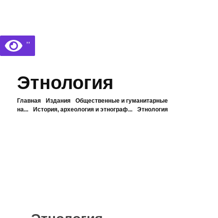
Библиотека КБГУ
Библиотека КБГУ
’’
Этнология
Главная
Издания
Общественные и гуманитарные
на...
История, археология и этнограф...
Этнология