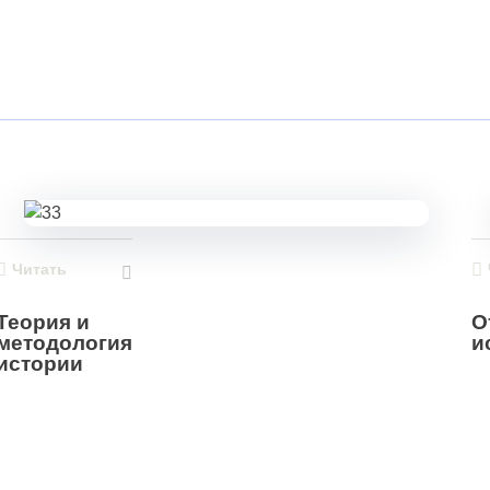
Читать
Теория и
О
методология
и
истории