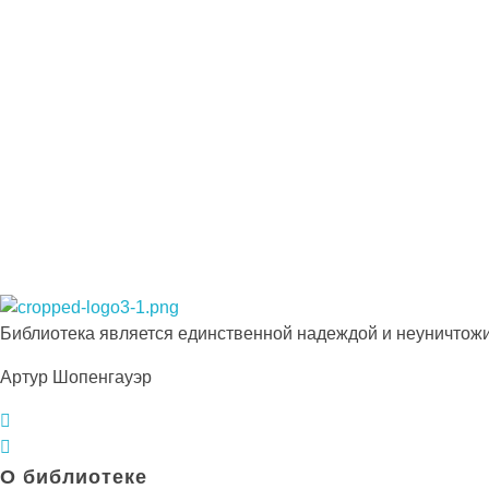
Подпишитесь на наши новости прямо сейчас
Просто-напросто следует больше читать
Иосиф Александрович Бродский
Библиотека КБГУ
Библиотека КБГУ
Библиотека является единственной надеждой и неуничтожи
Артур Шопенгауэр
О библиотеке