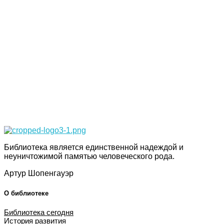
Подпишитесь на наши новости прямо сейчас, чтобы получать
советы на каждый день
Просто-напросто следует больше читать
Иосиф Александрович Бродский
Библиотека КБГУ
Библиотека КБГУ
Библиотека является единственной надеждой и
неуничтожимой памятью человеческого рода.
Артур Шопенгауэр
О библиотеке
Библиотека сегодня
История развития