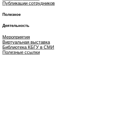
Публикации сотрудников
Полезное
Деятельность
Мероприятия
Виртуальная выставка
Библиотека КБГУ в СМИ
Полезные ссылки
Библиотека КБГУ
Библиотека КБГУ
Библиотека является единственной надеждой и
неуничтожимой памятью человеческого рода.
Артур Шопенгауэр
О библиотеке
Библиотека сегодня
История развития
Публикации сотрудников
Отзывы читателей
Полезное