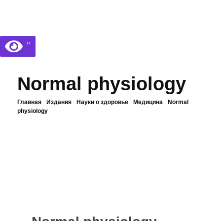
Библиотека КБГУ
Библиотека КБГУ
’’
Normal physiology
Главная
Издания
Науки о здоровье
Медицина
Normal
physiology