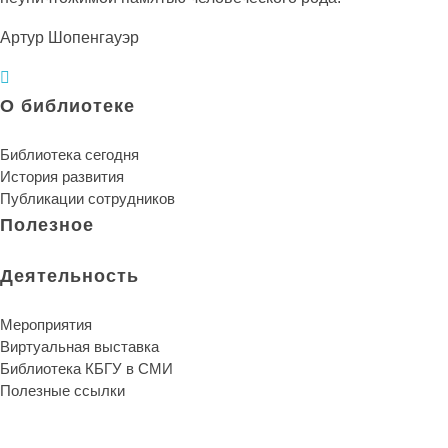
Артур Шопенгауэр
О библиотеке
Библиотека сегодня
История развития
Публикации сотрудников
Полезное
Деятельность
Мероприятия
Виртуальная выставка
Библиотека КБГУ в СМИ
Полезные ссылки
Библиотека КБГУ
Библиотека КБГУ
Библиотека является единственной надеждой и