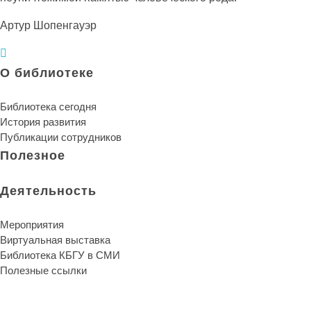
Артур Шопенгауэр
О библиотеке
Библиотека сегодня
История развития
Публикации сотрудников
Полезное
Деятельность
Мероприятия
Виртуальная выставка
Библиотека КБГУ в СМИ
Полезные ссылки
Библиотека КБГУ
Библиотека КБГУ
Библиотека является единственной надеждой и