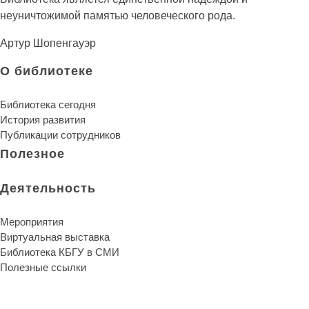
неуничтожимой памятью человеческого рода.
Артур Шопенгауэр
О библиотеке
Библиотека сегодня
История развития
Публикации сотрудников
Полезное
Деятельность
Мероприятия
Виртуальная выставка
Библиотека КБГУ в СМИ
Полезные ссылки
Библиотека КБГУ
Библиотека КБГУ
Библиотека является единственной надеждой и