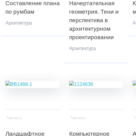
Составление плана
Начертательная
К
по румбам
геометрия. Тени и
м
перспектива в
Архитектура
А
архитектурном
проектировании
Архитектура
Читать
Читать
Ландшафтное
Компьютерное
А