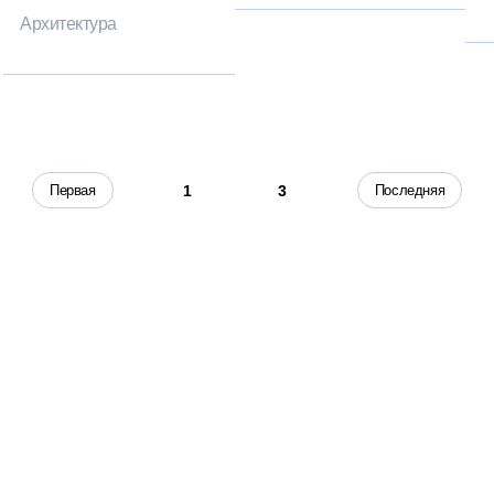
Архитектура
2
Первая
Последняя
1
3
, чтобы получать советы на каждый день