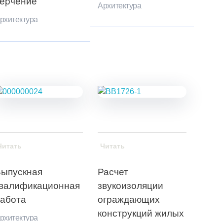
ерчение
Архитектура
рхитектура
Читать
Читать
ыпускная
Расчет
валификационная
звукоизоляции
абота
ограждающих
конструкций жилых
рхитектура