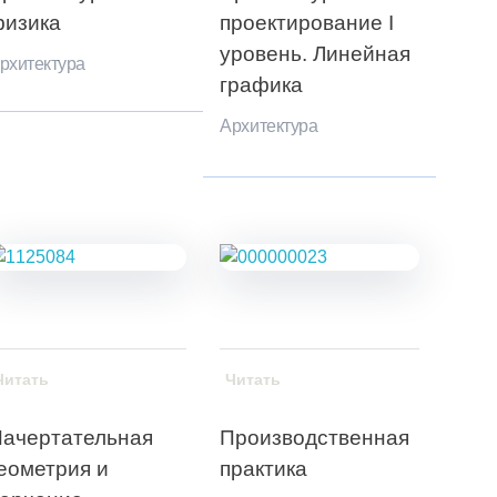
изика
проектирование I
уровень. Линейная
рхитектура
графика
Архитектура
Читать
Читать
ачертательная
Производственная
еометрия и
практика