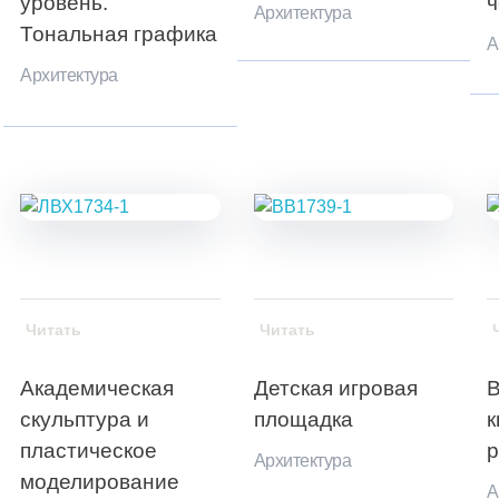
уровень.
ч
Архитектура
Тональная графика
А
Архитектура
Читать
Читать
Академическая
Детская игровая
В
скульптура и
площадка
к
пластическое
р
Архитектура
моделирование
А