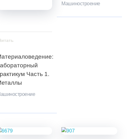
Машиностроение
Читать
атериаловедение:
лабораторный
рактикум Часть 1.
Металлы
ашиностроение