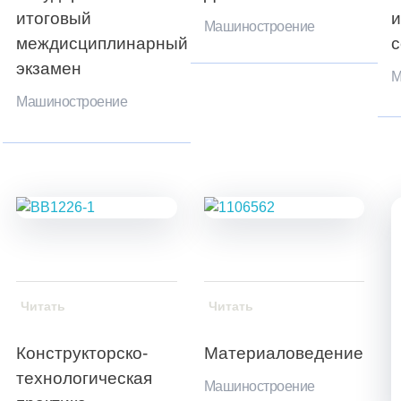
итоговый
и
Машиностроение
междисциплинарный
с
экзамен
М
Машиностроение
Читать
Читать
Конструкторско-
Материаловедение
технологическая
Машиностроение