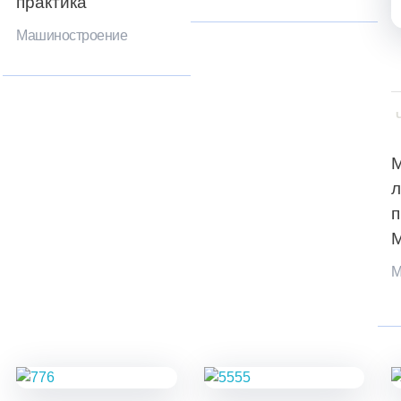
практика
Машиностроение
М
п
М