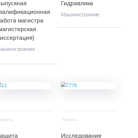
ыпускная
Гидравлика
валификационная
Машиностроение
абота магистра
магистерская
иссертация)
ашиностроение
Читать
Читать
Защита
Исследование