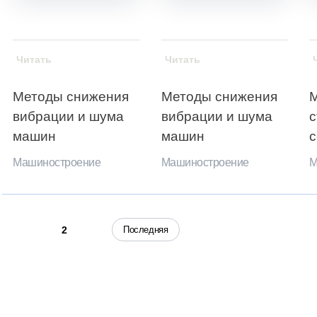
Читать
Читать
Методы снижения
Методы снижения
М
вибрации и шума
вибрации и шума
с
машин
машин
с
Машиностроение
Машиностроение
М
1
Последняя
2
, чтобы получать советы на каждый день