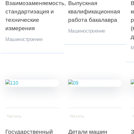
Взаимозаменяемость,
Выпускная
В
стандартизация и
квалификационная
к
технические
работа бакалавра
р
измерения
(
Машиностроение
д
Машиностроение
М
Читать
Читать
Государственный
Детали машин