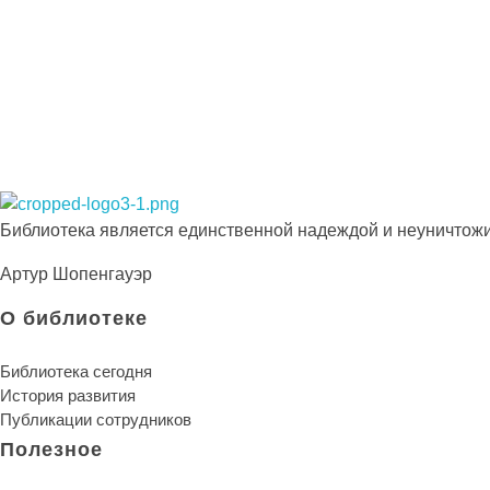
Просто-напросто следует больше читать
Иосиф Александрович Бродский
Библиотека КБГУ
Библиотека КБГУ
Библиотека является единственной надеждой и неуничтожи
Артур Шопенгауэр
О библиотеке
Библиотека сегодня
История развития
Публикации сотрудников
Полезное