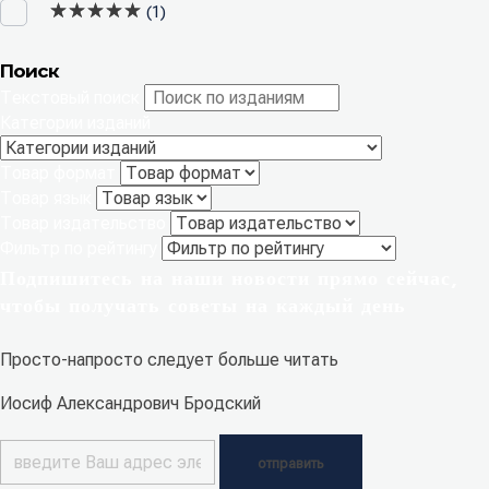
Оценка
5
из 5
(1)
Поиск
Текстовый поиск
Категории изданий
Товар формат
Товар язык
Товар издательство
Фильтр по рейтингу
Подпишитесь на наши новости прямо сейчас,
чтобы получать советы на каждый день
Просто-напросто следует больше читать
Иосиф Александрович Бродский