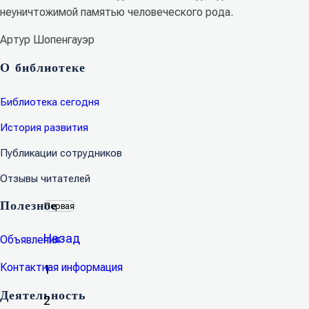
неуничтожимой памятью человеческого рода.
Артур Шопенгауэр
О библиотеке
Библиотека сегодня
История развития
Публикации сотрудников
Отзывы читателей
Полезное
Первая
Назад
Объявления
Контактная информация
1
Деятельность
2