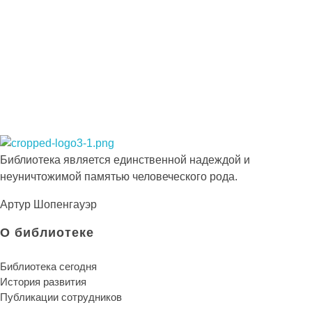
Просто-напросто следует больше читать
Иосиф Александрович Бродский
Библиотека КБГУ
Библиотека КБГУ
Библиотека является единственной надеждой и
неуничтожимой памятью человеческого рода.
Артур Шопенгауэр
О библиотеке
Библиотека сегодня
История развития
Публикации сотрудников