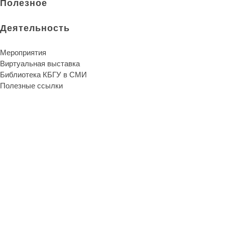
Полезное
Деятельность
Мероприятия
Виртуальная выставка
Библиотека КБГУ в СМИ
Полезные ссылки
Библиотека КБГУ
Библиотека КБГУ
Библиотека является единственной надеждой и
неуничтожимой памятью человеческого рода.
Артур Шопенгауэр
О библиотеке
Библиотека сегодня
История развития
Публикации сотрудников
Отзывы читателей