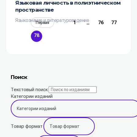
Языковая личность в полиэтническом
пространстве
Языкознание и литературоведение
1
76
77
Первая
...
78
Поиск
Текстовый поиск
Категории изданий
Товар формат