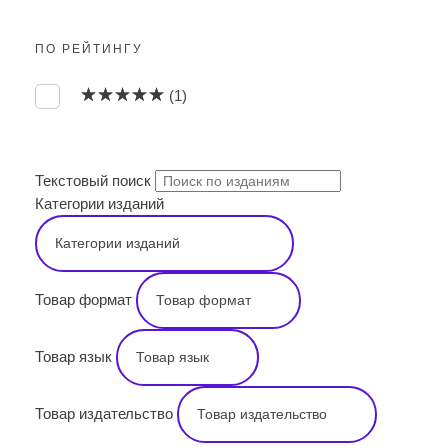
ПО РЕЙТИНГУ
Оценка
5
из 5
(1)
ПОИСК
Текстовый поиск
Категории изданий
Товар формат
Товар язык
Товар издательство