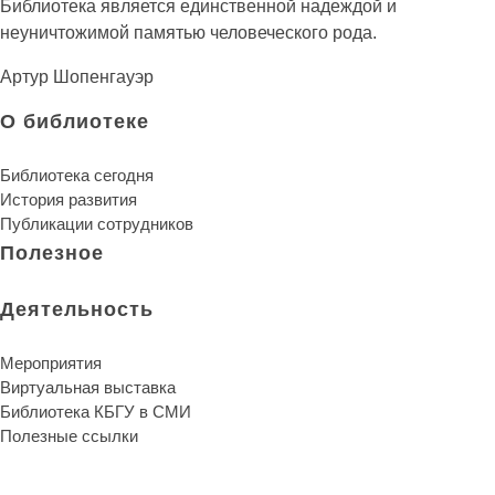
Библиотека КБГУ
Библиотека КБГУ
Библиотека является единственной надеждой и
неуничтожимой памятью человеческого рода.
Артур Шопенгауэр
О библиотеке
Библиотека сегодня
История развития
Публикации сотрудников
Полезное
Деятельность
Мероприятия
Виртуальная выставка
Библиотека КБГУ в СМИ
Полезные ссылки
Библиотека КБГУ
Библиотека КБГУ
Библиотека является единственной надеждой и