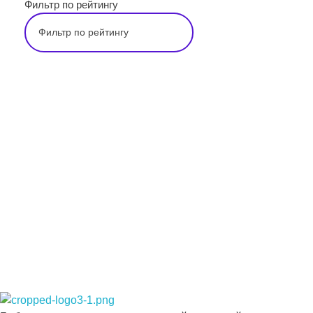
Фильтр по рейтингу
Подпишитесь на наши новости прямо
сейчас, чтобы получать советы на каждый
день
Просто-напросто следует больше читать
Иосиф Александрович Бродский